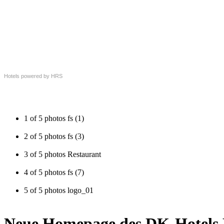
Hotels powered by HRS
1 of 5 photos
fs (1)
2 of 5 photos
fs (3)
3 of 5 photos
Restaurant
4 of 5 photos
fs (7)
5 of 5 photos
logo_01
Neue Homepage des DK-Hotels D